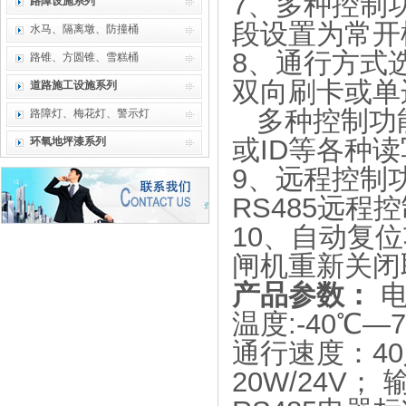
7、多种控制
路障设施系列
段设置为常开
水马、隔离墩、防撞桶
8、通行方式
路锥、方圆锥、雪糕桶
双向刷卡或单
道路施工设施系列
多种控制功能
路障灯、梅花灯、警示灯
或ID等各种
环氧地坪漆系列
9、远程控制功
RS485远程
10、自动复
闸机重新关闭
产品参数：
电
温度:-40℃
通行速度：40
20W/24V