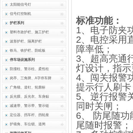
太阳能信号灯
信号灯控制机
标准功能：
护栏系列
1、电子防夹
塑料市政护栏、施工护栏
2、电控采用
波形护栏、隔离护栏
障率低；
铁马、铁护栏、防眩板
3、超高亮通
停车场设施系列
灯设计，指示
防撞柱、警示柱、柔性柱
4、闯关报警
岗亭、三角牌、A字停车牌
提示行人刷卡
广角镜、道钉、轮廓标
5、逆行报警
反光膜、反光衣、车身贴
同时关闸；
减速带、警示带、警示链
6、 防尾随
定位器、挡车杆、挡轮座
尾随时报警；
护墙角、车位锁、道闸